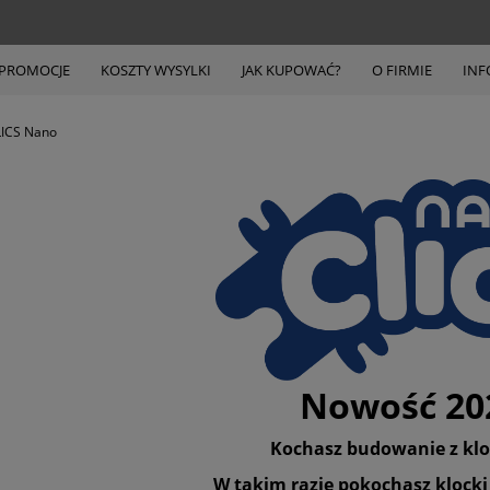
PROMOCJE
KOSZTY WYSYLKI
JAK KUPOWAĆ?
O FIRMIE
INF
LICS Nano
Nowość 20
Kochasz budowanie z kl
W takim razie pokochasz klocki 