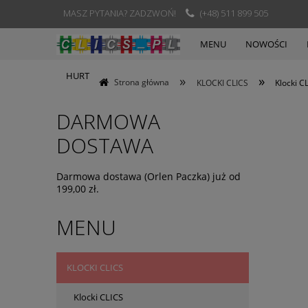
MASZ PYTANIA? ZADZWOŃ!
(+48) 511 899 505
MENU
NOWOŚCI
HURT
»
»
Strona główna
KLOCKI CLICS
Klocki C
DARMOWA
DOSTAWA
Darmowa dostawa (Orlen Paczka) już od
199,00 zł.
MENU
KLOCKI CLICS
Klocki CLICS