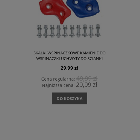
SKAŁKI WSPINACZKOWE KAMIENIE DO
WSPINACZKI UCHWYTY DO SCIANKI
WSPINACZKOWEJ 5 SZT. + ZESTAW
29,99 zł
MONTAŻOWY
49,99 zł
Cena regularna:
29,99 zł
Najniższa cena:
DO KOSZYKA