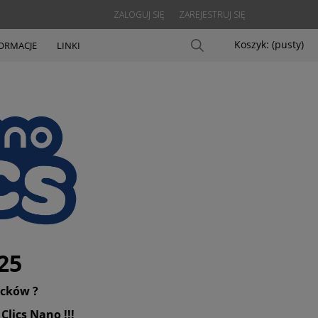
ZALOGUJ SIĘ
ZAREJESTRUJ SIĘ
Koszyk:
(pusty)
ORMACJE
LINKI
25
ocków ?
Clics Nano !!!