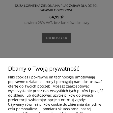
DUŻĄ LORNETKA ZIELONA NA PLAC ZABAW DLA DZIECI.
ZABAWKI OGRODOWE.
64,99 zł
zawiera 23% VAT, bez kosztów dostawy
DO KOSZYKA
«
»
1
2
Dbamy o Twoją prywatność
Pliki cookies i pokrewne im technologie umożliwiają
DOŁĄCZ DO NAS
poprawne działanie strony i pomagają nam dostosować
ofertę do Twoich potrzeb. Możesz zaakceptować
wykorzystanie przez nas wszystkich tych plików i przejść
do sklepu lub dostosować użycie plików do swoich
preferencji, wybierając opcję "Dostosuj zgody".
Używamy również plików cookie do zbierania danych w
celu personalizacji i pomiaru skuteczności naszej