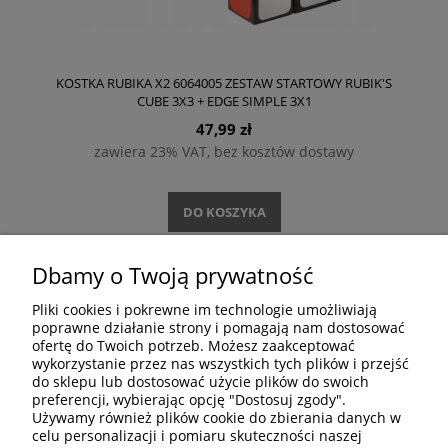
KOSTKA RUBIKA X2 6064005 ZESTAW STARTOWY RUBIK'S
CUBE 3X3 + EDGE SIMPLE 3X1
47,99 zł
zawiera 23% VAT, bez kosztów dostawy
DO KOSZYKA
Dbamy o Twoją prywatność
Pliki cookies i pokrewne im technologie umożliwiają
DOŁĄCZ DO NAS
poprawne działanie strony i pomagają nam dostosować
ofertę do Twoich potrzeb. Możesz zaakceptować
wykorzystanie przez nas wszystkich tych plików i przejść
do sklepu lub dostosować użycie plików do swoich
preferencji, wybierając opcję "Dostosuj zgody".
Używamy również plików cookie do zbierania danych w
celu personalizacji i pomiaru skuteczności naszej