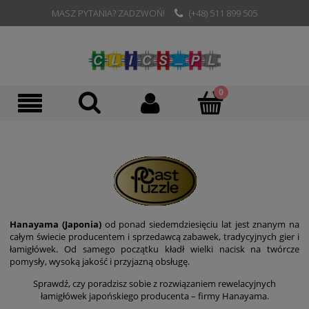
MASZ PYTANIA? ZADZWOŃ!
(+48) 511 899 505
Hanayama (Japonia)
od ponad siedemdziesięciu lat jest znanym na
całym świecie producentem i sprzedawcą zabawek, tradycyjnych gier i
łamigłówek. Od samego początku kładł wielki nacisk na twórcze
pomysły, wysoką jakość i przyjazną obsługę.
Sprawdź, czy poradzisz sobie z rozwiązaniem rewelacyjnych
łamigłówek japońskiego producenta – firmy Hanayama.