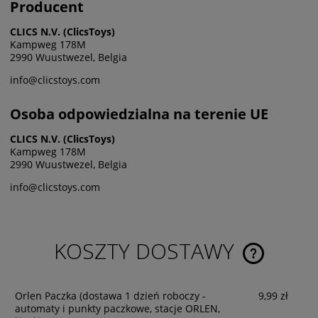
Producent
CLICS N.V. (ClicsToys)
Kampweg 178M
2990 Wuustwezel, Belgia
info@clicstoys.com
Osoba odpowiedzialna na terenie UE
CLICS N.V. (ClicsToys)
Kampweg 178M
2990 Wuustwezel, Belgia
info@clicstoys.com
KOSZTY DOSTAWY
CENA NIE ZA
KOSZTÓW PŁ
Orlen Paczka
(dostawa 1 dzień roboczy -
9,99 zł
automaty i punkty paczkowe, stacje ORLEN,