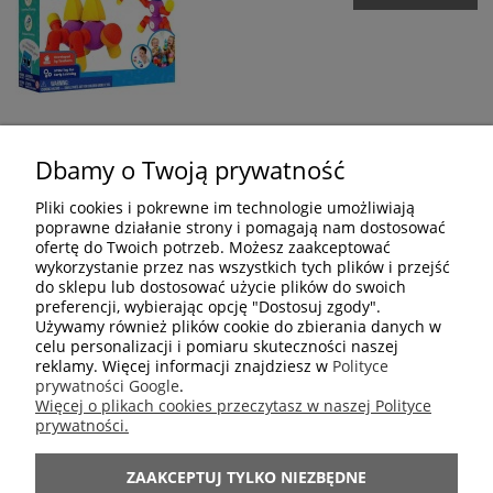
Dbamy o Twoją prywatność
OPINIE O PRODUKCIE (0)
Pliki cookies i pokrewne im technologie umożliwiają
poprawne działanie strony i pomagają nam dostosować
ofertę do Twoich potrzeb. Możesz zaakceptować
Wyświetlane są wszystkie opinie (pozytywne i negatywne). Nie
wykorzystanie przez nas wszystkich tych plików i przejść
weryfikujemy, czy pochodzą one od klientów, którzy kupili dany
do sklepu lub dostosować użycie plików do swoich
produkt.
preferencji, wybierając opcję "Dostosuj zgody".
Używamy również plików cookie do zbierania danych w
celu personalizacji i pomiaru skuteczności naszej
reklamy. Więcej informacji znajdziesz w
Polityce
prywatności Google
.
Więcej o plikach cookies przeczytasz w naszej Polityce
ZAKUPY
prywatności.
ZAAKCEPTUJ TYLKO NIEZBĘDNE
POMOC