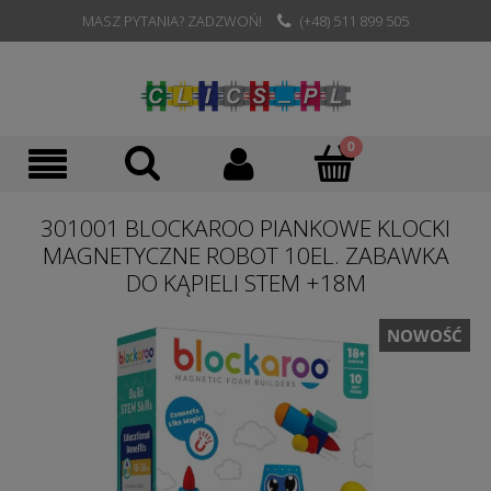
MASZ PYTANIA? ZADZWOŃ!
(+48) 511 899 505
301001 BLOCKAROO PIANKOWE KLOCKI
MAGNETYCZNE ROBOT 10EL. ZABAWKA
DO KĄPIELI STEM +18M
NOWOŚĆ