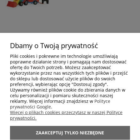
Dbamy o Twoją prywatność
OPINIE O PRODUKCIE (0)
Pliki cookies i pokrewne im technologie umożliwiają
poprawne działanie strony i pomagają nam dostosować
ofertę do Twoich potrzeb. Możesz zaakceptować
Wyświetlane są wszystkie opinie (pozytywne i negatywne). Nie
wykorzystanie przez nas wszystkich tych plików i przejść
weryfikujemy, czy pochodzą one od klientów, którzy kupili dany
do sklepu lub dostosować użycie plików do swoich
produkt.
preferencji, wybierając opcję "Dostosuj zgody".
Używamy również plików cookie do zbierania danych w
celu personalizacji i pomiaru skuteczności naszej
reklamy. Więcej informacji znajdziesz w
Polityce
prywatności Google
.
Więcej o plikach cookies przeczytasz w naszej Polityce
ZAKUPY
prywatności.
ZAAKCEPTUJ TYLKO NIEZBĘDNE
POMOC