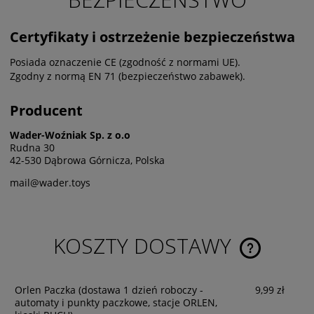
Certyfikaty i ostrzeżenie bezpieczeństwa
Posiada oznaczenie CE (zgodność z normami UE).
Zgodny z normą EN 71 (bezpieczeństwo zabawek).
Producent
Wader-Woźniak Sp. z o.o
Rudna 30
42-530 Dąbrowa Górnicza, Polska
mail@wader.toys
KOSZTY DOSTAWY
CENA NIE ZA
KOSZTÓW PŁ
Orlen Paczka
(dostawa 1 dzień roboczy -
9,99 zł
automaty i punkty paczkowe, stacje ORLEN,