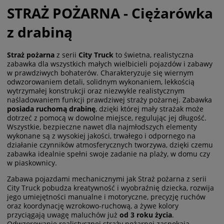
STRAŻ POŻARNA - Ciężarówka
z drabiną
Straż pożarna
z serii
City Truck
to świetna, realistyczna
zabawka dla wszystkich małych wielbicieli pojazdów i zabawy
w prawdziwych bohaterów. Charakteryzuje się wiernym
odwzorowaniem detali, solidnym wykonaniem, lekkością
wytrzymałej konstrukcji oraz niezwykle realistycznym
naśladowaniem funkcji prawdziwej straży pożarnej. Zabawka
posiada ruchomą drabinę
, dzięki której mały strażak może
dotrzeć z pomocą w dowolne miejsce, regulując jej długość.
Wszystkie, bezpieczne nawet dla najmłodszych elementy
wykonane są z wysokiej jakości, trwałego i odpornego na
działanie czynników atmosferycznych tworzywa, dzięki czemu
zabawka idealnie spełni swoje zadanie na plaży, w domu czy
w piaskownicy.
Zabawa pojazdami mechanicznymi jak Straż pożarna z serii
City Truck pobudza kreatywność i wyobraźnię dziecka, rozwija
jego umiejętności manualne i motoryczne, precyzję ruchów
oraz koordynację wzrokowo-ruchową, a żywe kolory
przyciągają uwagę maluchów już
od 3 roku życia
.
Odwzorowanie realistycznej straży pożarnej zaspokaja