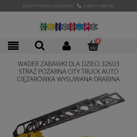
MASZ PYTANIA? ZADZWOŃ!
(+48) 511 899 505
WADER ZABAWKI DLA DZIECI 32603
STRAŻ POŻARNA CITY TRUCK AUTO
CIĘŻARÓWKA WYSUWANA DRABINA